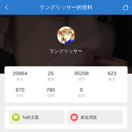
ラングリッサー的资料
ラングリッサー
20964
25
35208
623
积分
威望
猫币
魅力
870
780
0
好评
信用
金块
Ta的主题
发短消息