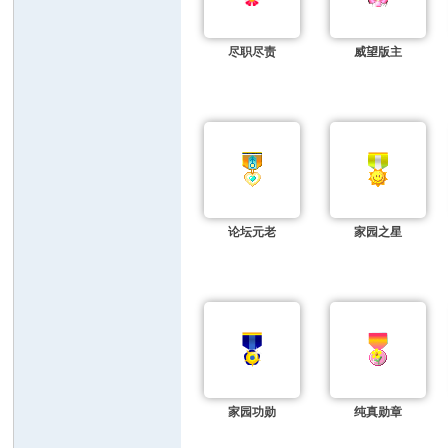
尽职尽责
威望版主
论坛元老
家园之星
家园功勋
纯真勋章