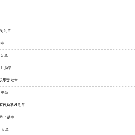
员
勋章
勋章
勋章
主
勋章
职尽责
勋章
就
勋章
家园勋章Ⅵ
勋章
17
勋章
8
勋章