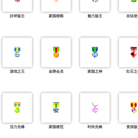
好评版主
家园楷模
魅力版主
友站使
游戏之王
金牌会员
家园之神
红石之
活力先锋
家园模范
时尚先锋
资深版