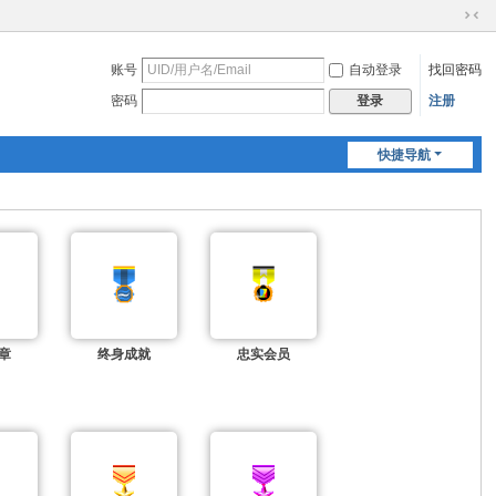
切
换
账号
自动登录
找回密码
到
窄
密码
注册
登录
版
快捷导航
章
终身成就
忠实会员