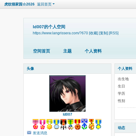
虎纹猫家园☆2026
返回首页
ld007的个人空间
https://www.langrissera.com/?670
[收藏]
[复制]
[RSS]
空间首页
主题
个人资料
头像
个人资料
出生地
生日
学历
性别
ld007
动态
发送消息