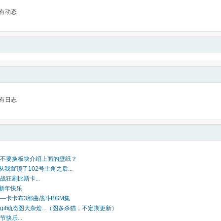
有动态
有日志
不要换板块介绍上面的壁纸？
自从我置顶了102号主角之后...
战狂刷比斯卡...
家新年快乐
—卡卡布3部曲战斗BGM集
gif动态图大杂烩...（图多杀猫，不定期更新）
快乐...