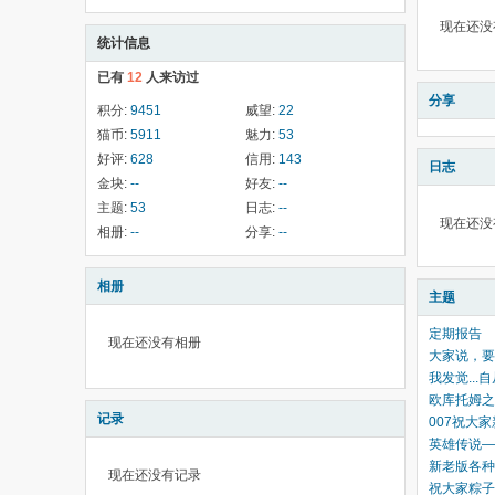
现在还没
统计信息
已有
12
人来访过
分享
积分:
9451
威望:
22
猫币:
5911
魅力:
53
好评:
628
信用:
143
日志
金块:
--
好友:
--
主题:
53
日志:
--
现在还没
相册:
--
分享:
--
相册
主题
定期报告
现在还没有相册
大家说，要
我发觉...
欧库托姆之
记录
007祝大
英雄传说—
新老版各种
现在还没有记录
祝大家粽子节