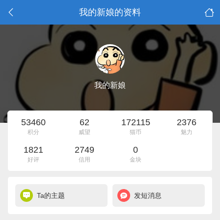
我的新娘的资料
我的新娘
53460
62
172115
2376
积分
威望
猫币
魅力
1821
2749
0
好评
信用
金块
Ta的主题
发短消息