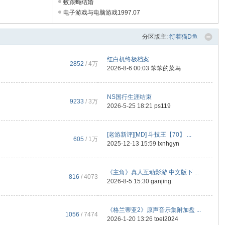
蚊跟蝇结婚
电子游戏与电脑游戏1997.07
分区版主:
衔着猫D鱼
红白机终极档案
2852
/
4万
2026-8-6 00:03
笨笨的菜鸟
NS国行生涯结束
9233
/
3万
2026-5-25 18:21
ps119
[老游新评][MD] 斗技王【70】 ...
605
/
1万
2025-12-13 15:59
lxnhgyn
《主角》真人互动影游 中文版下 ...
816
/ 4073
2026-8-5 15:30
ganjing
《格兰蒂亚2》原声音乐集附加盘 ...
1056
/ 7474
2026-1-20 13:26
toel2024