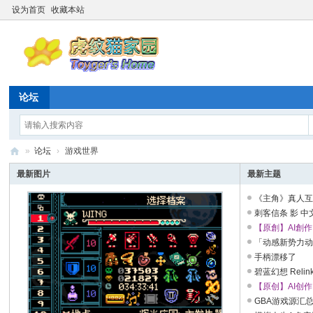
设为首页
收藏本站
论坛
»
论坛
›
游戏世界
虎
最新图片
最新主题
纹
《主角》真人互
猫
角色扮演 ...
刺客信条 影 中
改器 解压即玩 【非
【原創】AI創
家
(粵語)
「动感新势力
园
手柄漂移了
☆
碧蓝幻想 Relin
Relink V2.0.3+全
【原创】AI创
20
(国语)
GBA游戏源汇总+