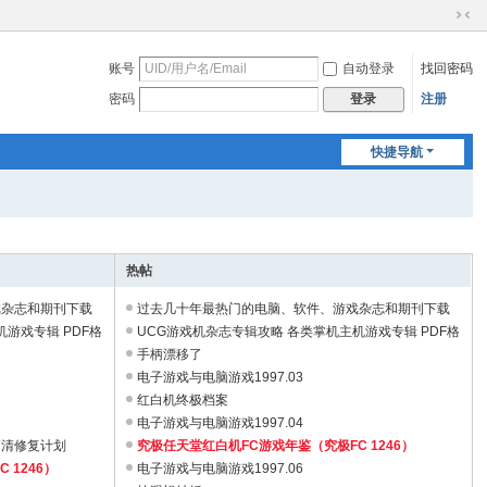
切
换
账号
自动登录
找回密码
到
窄
密码
注册
登录
版
快捷导航
热帖
戏杂志和期刊下载
过去几十年最热门的电脑、软件、游戏杂志和期刊下载
游戏专辑 PDF格
都是绝版停刊的电子PDF电子书1T ...
UCG游戏机杂志专辑攻略 各类掌机主机游戏专辑 PDF格
式
手柄漂移了
电子游戏与电脑游戏1997.03
红白机终极档案
电子游戏与电脑游戏1997.04
高清修复计划
究极任天堂红白机FC游戏年鉴（究极FC 1246）
 1246）
电子游戏与电脑游戏1997.06