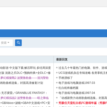
搜索
搜
索
最新回复
动影游 中文版下载 解压即玩 多结局深度
过去几十年最热门的电脑、软件、游
文版 淡路之爪DLC+预购特典+全DLC+修
都是绝版停刊的电子PDF电子书1T ...
UCG游戏机杂志专辑攻略 各类掌机主机
虚拟机版】 ...
作.夢幻模擬戰2.波贊魯歌曲——混沌聖歌
式
手柄漂移了
动画歌曲精选集」封面高清修复计划
电子游戏与电脑游戏1997.03
红白机终极档案
k 无尽黄昏／GRANBLUE FANTASY：
电子游戏与电脑游戏1997.04
DLC [120GB][百度/夸] ...
作.梦幻模拟战2.波赞鲁歌曲——暗之降临
「动感新势力动画歌曲精选集」封面
GBAbios+滤镜+GBA中文游戏+PC+安
究极任天堂红白机FC游戏年鉴（究极FC