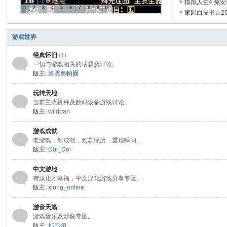
26
卓GBA汉化模拟
模拟人生4 免
1
2
3
4
5
6
7
8
9
10
票+全DLC+全资料
家园白皮书☆20
游戏世界
经典怀旧
(1)
一切与游戏相关的话题及讨论。
版主:
洛雲奧帕爾
玩转天地
当前主流机种及数码设备游戏讨论。
版主:
wildpan
游戏成就
老游戏，新成就，难忘经历，重现瞬间。
版主:
Doi_Doi
中文游地
有汉化才幸福，中文汉化游戏分享专区。
版主:
xiong_online
游音天籁
游戏音乐及影像专区。
版主:
那巴尔