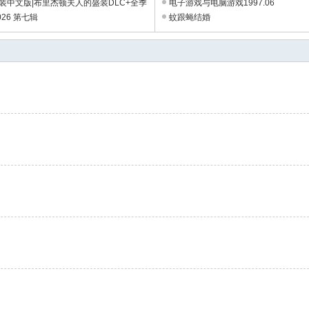
器
安装中文版|布里杰顿夫人的盛装DLC+全季
电子游戏与电脑游戏1997.06
片|解压即撸 ...
26 第七辑
蚊跟蝇结婚