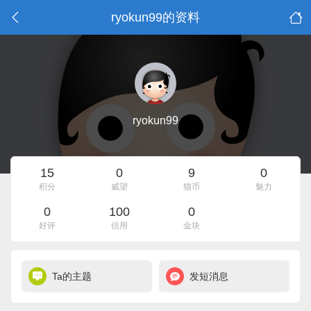
ryokun99的资料
ryokun99
15
0
9
0
积分
威望
猫币
魅力
0
100
0
好评
信用
金块
Ta的主题
发短消息