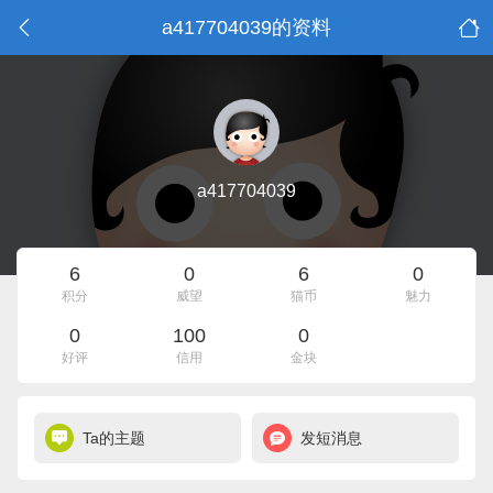
a417704039的资料
a417704039
6
0
6
0
积分
威望
猫币
魅力
0
100
0
好评
信用
金块
Ta的主题
发短消息