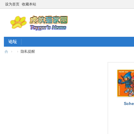
设为首页
收藏本站
论坛
›
›
隐私提醒
虎
纹
猫
家
园
☆
Sche
20
26