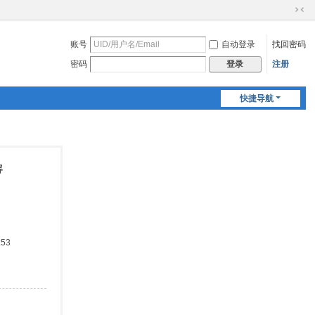
切
换
账号
自动登录
找回密码
到
窄
密码
注册
登录
版
快捷导航
容
:53