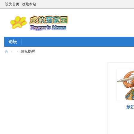
设为首页
收藏本站
论坛
›
›
隐私提醒
虎
纹
猫
家
园
☆
梦幻
20
26