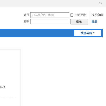
切
换
账号
自动登录
找回密码
到
窄
密码
注册
登录
版
快捷导航
:06