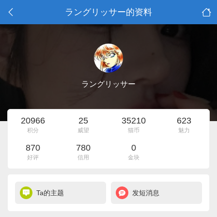
ラングリッサー的资料
ラングリッサー
20966
25
35210
623
积分
威望
猫币
魅力
870
780
0
好评
信用
金块
Ta的主题
发短消息