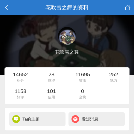
花吹雪之舞的资料
花吹雪之舞
14652
28
11695
252
积分
威望
猫币
魅力
1158
101
0
好评
信用
金块
Ta的主题
发短消息