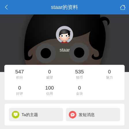
staar的资料
staar
547
0
535
0
积分
威望
猫币
魅力
0
100
0
好评
信用
金块
Ta的主题
发短消息