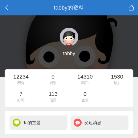
tabby的资料
tabby
12234
0
14310
1530
积分
威望
猫币
魅力
7
113
0
好评
信用
金块
Ta的主题
发短消息