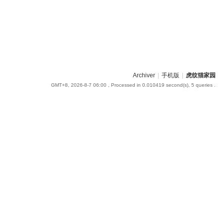
Archiver
|
手机版
|
虎纹猫家园
GMT+8, 2026-8-7 06:00
, Processed in 0.010419 second(s), 5 queries .