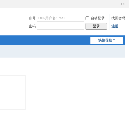
切
换
账号
自动登录
找回密码
到
窄
密码
注册
登录
版
快捷导航