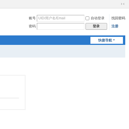
切
换
账号
自动登录
找回密码
到
窄
密码
注册
登录
版
快捷导航