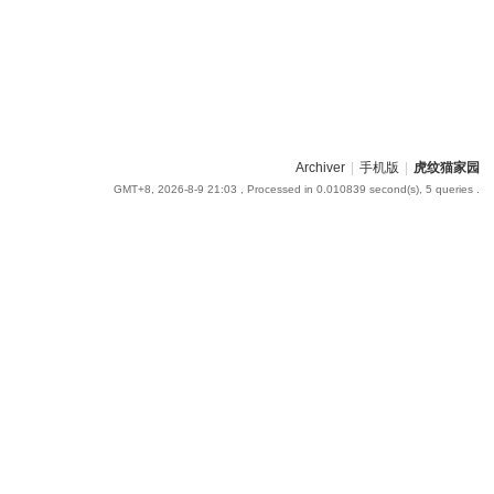
Archiver
|
手机版
|
虎纹猫家园
GMT+8, 2026-8-9 21:03
, Processed in 0.010839 second(s), 5 queries .