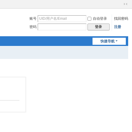
切
换
账号
自动登录
找回密码
到
窄
密码
注册
登录
版
快捷导航