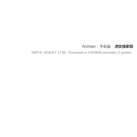
Archiver
|
手机版
|
虎纹猫家园
GMT+8, 2026-8-7 17:56
, Processed in 0.023608 second(s), 5 queries .