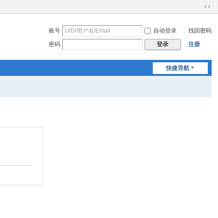
切
换
账号
自动登录
找回密码
到
窄
密码
注册
登录
版
快捷导航