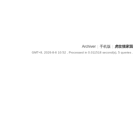
Archiver
|
手机版
|
虎纹猫家园
GMT+8, 2026-8-6 10:52
, Processed in 0.011518 second(s), 5 queries .