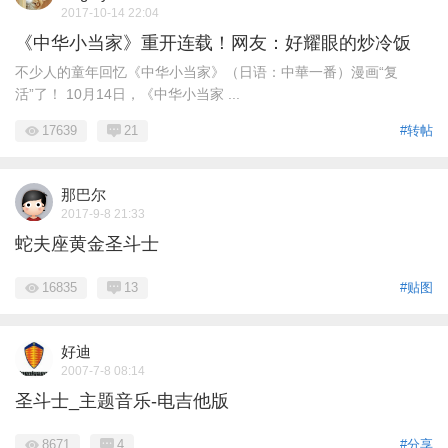
2017-10-14 22:04
《中华小当家》重开连载！网友：好耀眼的炒冷饭
不少人的童年回忆《中华小当家》（日语：中華一番）漫画“复
活”了！ 10月14日，《中华小当家 ...
17639
21
#转帖
那巴尔
2017-9-8 21:33
蛇夫座黄金圣斗士
16835
13
#贴图
好迪
2007-7-8 08:14
圣斗士_主题音乐-电吉他版
8671
4
#分享