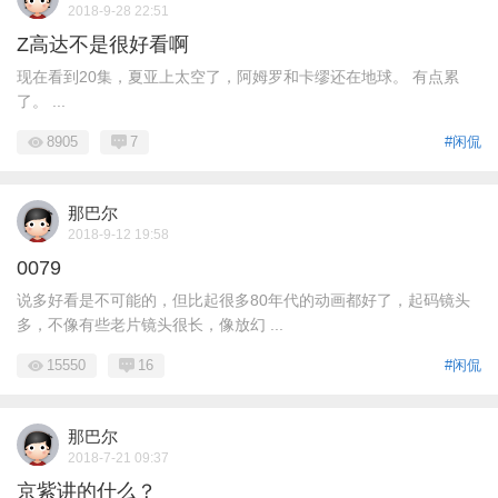
2018-9-28 22:51
Z高达不是很好看啊
现在看到20集，夏亚上太空了，阿姆罗和卡缪还在地球。 有点累
了。 ...
8905
7
#闲侃
那巴尔
2018-9-12 19:58
0079
说多好看是不可能的，但比起很多80年代的动画都好了，起码镜头
多，不像有些老片镜头很长，像放幻 ...
15550
16
#闲侃
那巴尔
2018-7-21 09:37
京紫讲的什么？