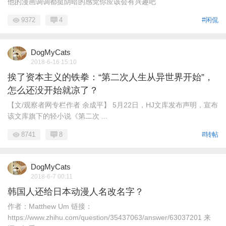
他的漫画调调都挺阴暗的感觉你应该会有兴趣吧
9372
4
#闲侃
DogMyCats
2018-6-16 15:10
挨了资本主义的铁拳：“第二次人生从异世界开始”，
怎么还没开始就凉了？
【文/观察者网专栏作者 余成平】 5月22日，HJ文库发布声明，宣布
该文库旗下的轻小说《第二次 ...
8741
8
#转帖
DogMyCats
2018-6-7 00:11
韩国人还给日本动漫人名改名字？
作者：Matthew Um 链接：
https://www.zhihu.com/question/35437063/answer/63037201 来