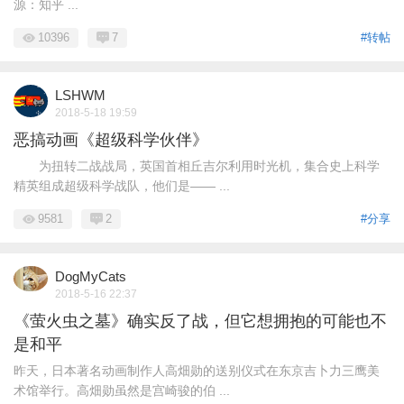
源：知乎 ...
10396
7
#转帖
LSHWM
2018-5-18 19:59
恶搞动画《超级科学伙伴》
为扭转二战战局，英国首相丘吉尔利用时光机，集合史上科学
精英组成超级科学战队，他们是—— ...
9581
2
#分享
DogMyCats
2018-5-16 22:37
《萤火虫之墓》确实反了战，但它想拥抱的可能也不
是和平
昨天，日本著名动画制作人高畑勋的送别仪式在东京吉卜力三鹰美
术馆举行。高畑勋虽然是宫崎骏的伯 ...