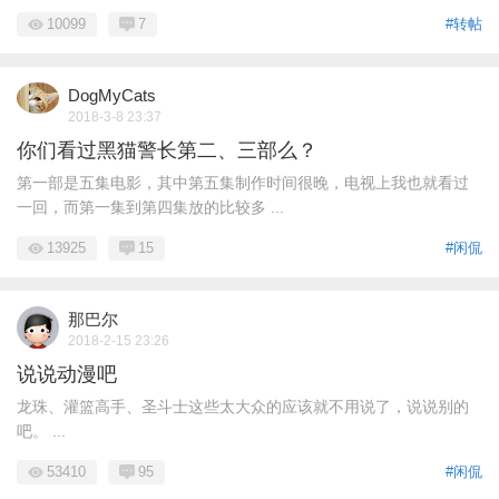
10099
7
#转帖
DogMyCats
2018-3-8 23:37
你们看过黑猫警长第二、三部么？
第一部是五集电影，其中第五集制作时间很晚，电视上我也就看过
一回，而第一集到第四集放的比较多 ...
13925
15
#闲侃
那巴尔
2018-2-15 23:26
说说动漫吧
龙珠、灌篮高手、圣斗士这些太大众的应该就不用说了，说说别的
吧。 ...
53410
95
#闲侃