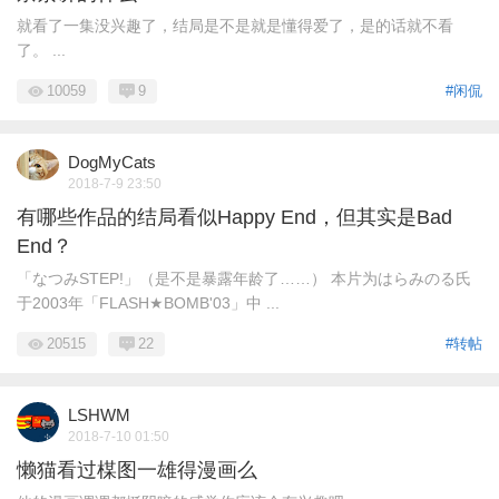
就看了一集没兴趣了，结局是不是就是懂得爱了，是的话就不看
了。 ...
10059
9
#闲侃
DogMyCats
2018-7-9 23:50
有哪些作品的结局看似Happy End，但其实是Bad
End？
「なつみSTEP!」（是不是暴露年龄了……） 本片为はらみのる氏
于2003年「FLASH★BOMB'03」中 ...
20515
22
#转帖
LSHWM
2018-7-10 01:50
懒猫看过楳图一雄得漫画么