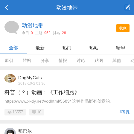
动漫地带
动漫地带
收藏
今日:
0
主题:
952
排名:
28
全部
最新
热门
热帖
精华
原创
转帖
分享
情报
讨论
贴图
其他
DogMyCats
2018-10-2 01:36
科普（？）动画：《工作细胞》
https://www.xkdy.net/vodhtml/5689/ 这种作品挺有创意的。
16557
10
#闲侃
那巴尔