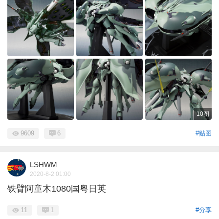
10图
9609
6
#贴图
LSHWM
2020-8-2 01:00
铁臂阿童木1080国粤日英
11
1
#分享