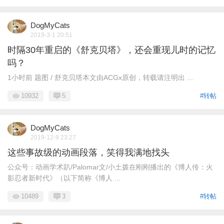
DogMyCats
2019-3-1 20:51
时隔30年重启的《舒克贝塔》，还会重现儿时的记忆
吗？
1小时前 题图 / 舒克贝塔本文由ACGx原创，转载请注明出 ...
10932
5
#转帖
DogMyCats
2019-12-9 23:27
这些事故级的动画段落，笑得我满地找头
公众号：动画学术趴/Palomar文/小土拨在刚刚播出的《博人传：火
影忍者新时代》（以下简称《博人 ...
10489
3
#转帖