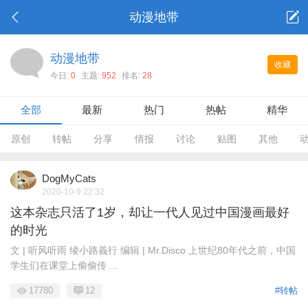
动漫地带
动漫地带
收藏
今日:
0
主题:
952
排名:
28
全部
最新
热门
热帖
精华
原创
转帖
分享
情报
讨论
贴图
其他
DogMyCats
2020-10-9 22:32
这本杂志只活了1岁，却让一代人见过中国漫画最好
的时光
文 | 听风听雨 绫小路義行 编辑 | Mr.Disco 上世纪80年代之前，中国
学生们在课堂上偷偷传 ...
17780
12
#转帖