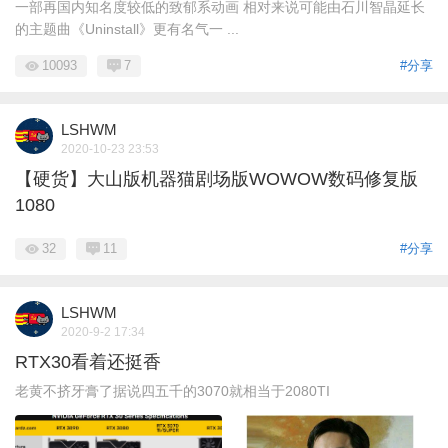
一部再国内知名度较低的致郁系动画 相对来说可能由石川智晶延长
的主题曲《Uninstall》更有名气一 ...
10093
7
#分享
LSHWM
2020-10-23 23:53
【硬货】大山版机器猫剧场版WOWOW数码修复版
1080
32
11
#分享
LSHWM
2020-9-2 17:34
RTX30看着还挺香
老黄不挤牙膏了据说四五千的3070就相当于2080TI