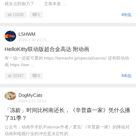
就全点防御力了 主角本条 ...
11028
5
#闲侃
LSHWM
2020-1-30 23:23
HelloKitty联动版超合金高达 附动画
有一说一还挺可爱的 https://tamashii.jp/special/sanrio/ 还有联动动
画 https://ww ...
10347
9
#闲侃
DogMyCats
2020-1-23 19:53
「冻龄」时间比柯南还长，《辛普森一家》凭什么播
了31季？
公众号：动画学术趴/Palomar作者／爱瓜“《辛普森一家》的降临对
动画和电视行业的冲击是决定性的 ...