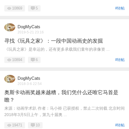
10869
5
#转帖
DogMyCats
2019-5-21 23:16
寻找《玩具之家》：一段中国动画史的发掘
《玩具之家》是幸运的，还有更多承载我们童年的录像资 ...
10894
6
#转帖
DogMyCats
2018-3-6 22:54
奥斯卡动画奖越来越糟，我们凭什么还唯它马首是
瞻？
来源：动画学术趴 作者：马小褂 已获授权，禁止二次转载 北京时间
2018年3月5日上午，第九十届奥 ...
19471
10
#转帖