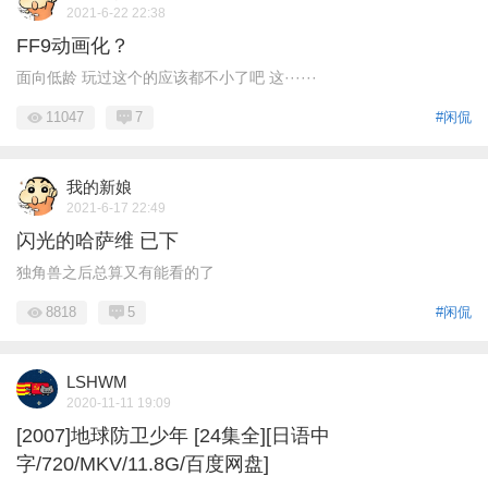
2021-6-22 22:38
FF9动画化？
面向低龄 玩过这个的应该都不小了吧 这······
11047
7
#闲侃
我的新娘
2021-6-17 22:49
闪光的哈萨维 已下
独角兽之后总算又有能看的了
8818
5
#闲侃
LSHWM
2020-11-11 19:09
[2007]地球防卫少年 [24集全][日语中
字/720/MKV/11.8G/百度网盘]