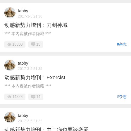
tabby
2017-3-5 21:36
动感新势力增刊：刀剑神域
**** 本内容被作者隐藏 ****
15330
15
#杂志
tabby
2017-3-5 21:35
动感新势力增刊：Exorcist
**** 本内容被作者隐藏 ****
14328
14
#杂志
tabby
2017-3-5 21:33
动感新势力增刊：中二病也要谈恋爱