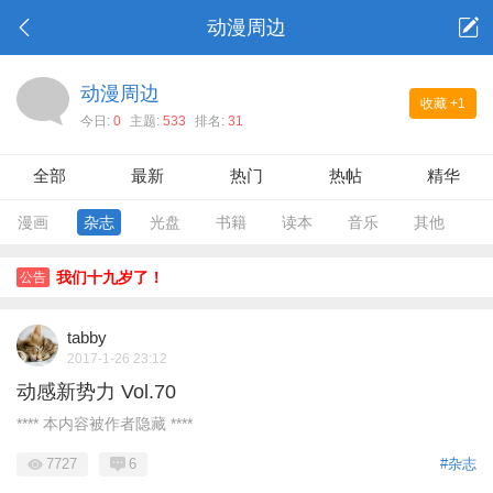
动漫周边
动漫周边
收藏
+1
今日:
0
主题:
533
排名:
31
全部
最新
热门
热帖
精华
漫画
杂志
光盘
书籍
读本
音乐
其他
我们十九岁了！
公告
tabby
2017-1-26 23:12
动感新势力 Vol.70
**** 本内容被作者隐藏 ****
7727
6
#杂志