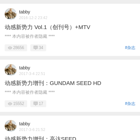
tabby
2016-12-2 23:42
动感新势力 Vol.1（创刊号）+MTV
**** 本内容被作者隐藏 ****
28656
34
#杂志
tabby
2017-3-4 22:51
动感新势力增刊：GUNDAM SEED HD
**** 本内容被作者隐藏 ****
15552
17
#杂志
tabby
2017-3-6 21:52
动感新势力增刊：高达SEED