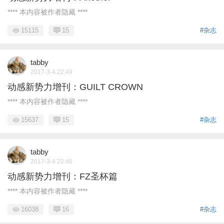
**** 本内容被作者隐藏 ****
15115
15
#杂志
tabby
2017-3-4 22:49
动感新势力增刊：GUILT CROWN
**** 本内容被作者隐藏 ****
15637
15
#杂志
tabby
2017-3-4 22:46
动感新势力增刊：FZ圣杯篇
**** 本内容被作者隐藏 ****
16038
16
#杂志