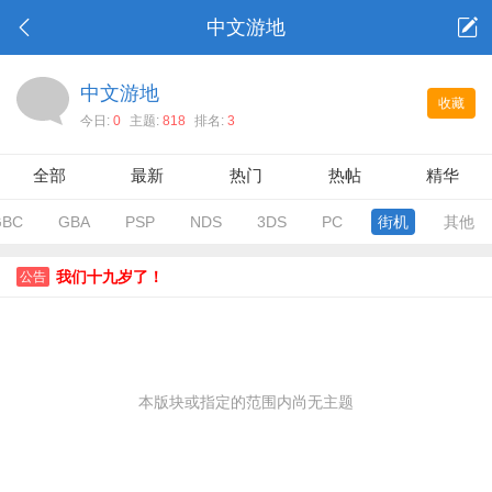
中文游地
中文游地
收藏
今日:
0
主题:
818
排名:
3
全部
最新
热门
热帖
精华
GBC
GBA
PSP
NDS
3DS
PC
街机
其他
我们十九岁了！
公告
本版块或指定的范围内尚无主题