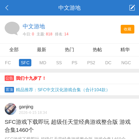
中文游地
中文游地
收藏
今日:
0
主题:
818
排名:
14
全部
最新
热门
热帖
精华
FC
SFC
MD
SS
PS
PS2
DC
NGC
我们十九岁了！
公告
精品推荐：SFC中文汉化游戏合集（合计104款）
置顶
ganjing
2026-4-15 18:34
SFC游戏下载即玩 超级任天堂经典游戏整合版 游戏
合集1460个