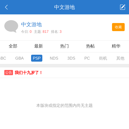
中文游地
中文游地
收藏
今日:
0
主题:
817
排名:
3
全部
最新
热门
热帖
精华
GBC
GBA
PSP
NDS
3DS
PC
街机
其他
我们十九岁了！
公告
本版块或指定的范围内尚无主题