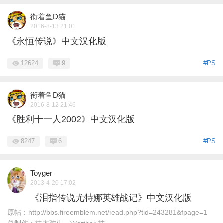
衔着鱼D猫
2016-8-13 21:01
《永恒传说》中文汉化版
12624
9
#PS
衔着鱼D猫
2016-8-12 21:46
《胜利十一人2002》中文汉化版
8247
6
#PS
Toyger
2013-4-20 17:02
《泪指传说尤特娜英雄战记》中文汉化版
原帖：http://bbs.fireemblem.net/read.php?tid=243281&fpage=1