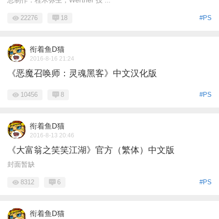
总制作：桂木弥生，Werther 技 ...
22276
18
#PS
衔着鱼D猫
2016-8-16 21:24
《恶魔召唤师：灵魂黑客》中文汉化版
10456
8
#PS
衔着鱼D猫
2016-8-13 20:46
《大富翁之笑笑江湖》官方（繁体）中文版
封面暂缺
8312
6
#PS
衔着鱼D猫