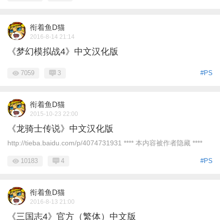
衔着鱼D猫
2016-8-14 21:14
《梦幻模拟战4》中文汉化版
7059
3
#PS
衔着鱼D猫
2015-10-23 22:00
《龙骑士传说》中文汉化版
http://tieba.baidu.com/p/4074731931 **** 本内容被作者隐藏 ****
10183
4
#PS
衔着鱼D猫
2016-8-13 21:00
《三国志4》官方（繁体）中文版