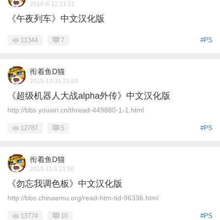
2016-8-12 21:51
《午夜列车》中文汉化版
11344
7
#PS
衔着鱼D猫
2015-10-31 23:04
《超级机器人大战alpha外传》中文汉化版
http://bbs.youxiri.cn/thread-449880-1-1.html
12787
5
#PS
衔着鱼D猫
2015-11-5 21:58
《勿忘我调色板》中文汉化版
http://bbs.chinaemu.org/read-htm-tid-96336.html
13774
10
#PS