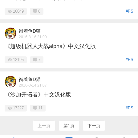
16049
8
#PS
衔着鱼D猫
2016-8-16 21:00
《超级机器人大战alpha》中文汉化版
12195
7
#PS
衔着鱼D猫
2016-8-14 21:07
《沙加开拓者》中文汉化版
17227
11
#PS
上一页
第1页
下一页