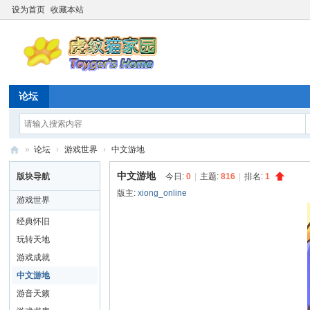
设为首页
收藏本站
论坛
»
论坛
›
游戏世界
›
中文游地
虎
中文游地
版块导航
今日:
0
|
主题:
816
|
排名:
1
纹
版主:
xiong_online
游戏世界
猫
经典怀旧
家
玩转天地
园
游戏成就
☆
中文游地
20
游音天籁