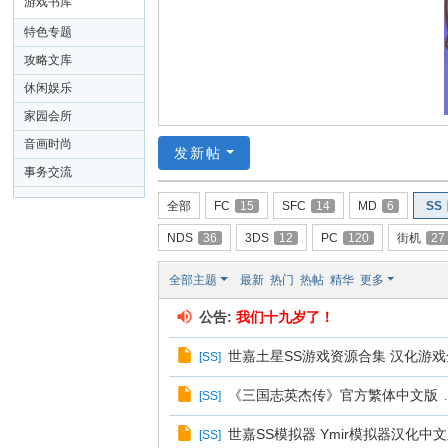
26
游戏书库
特色专题
攻略文库
休闲娱乐
家园会所
音画时尚
发新帖
事务交流
全部
FC
15
SFC
14
MD
6
SS
NDS
36
3DS
12
PC
120
街机
27
全部主题
最新
热门
热帖
精华
更多
公告:
我们十九岁了！
世嘉土星SS游戏资源合集 汉化游戏全
[
SS
]
《三国志英杰传》官方繁体中文版
[
SS
]
.
世嘉SS模拟器 Ymir模拟器汉化中文版Sa
[
SS
]