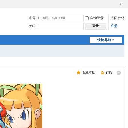
切
换
账号
自动登录
找回密码
到
窄
密码
注册
登录
版
快捷导航
收藏本版
|
订阅