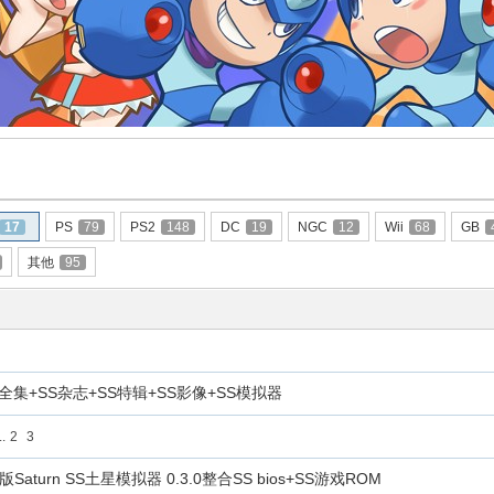
17
PS
79
PS2
148
DC
19
NGC
12
Wii
68
GB
其他
95
集+SS杂志+SS特辑+SS影像+SS模拟器
..
2
3
turn SS土星模拟器 0.3.0整合SS bios+SS游戏ROM