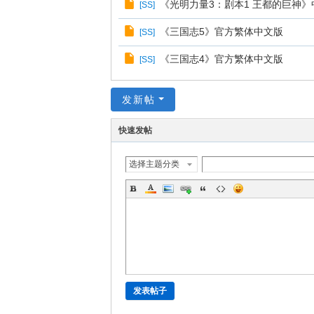
《光明力量3：剧本1 王都的巨神
[
SS
]
《三国志5》官方繁体中文版
[
SS
]
《三国志4》官方繁体中文版
[
SS
]
发新帖
快速发帖
选择主题分类
发表帖子