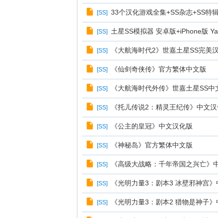
33个汉化游戏全集+SS杂志+SS特
[
SS
]
土星SS模拟器 安卓版+iPhone版 Yab
[
SS
]
《大航海时代2》世嘉土星SS完美
[
SS
]
《仙剑奇侠传》官方繁体中文版
[
SS
]
《大航海时代外传》世嘉土星SS中
[
SS
]
《托儿传说2：精灵王纪传》中文汉
[
SS
]
《公主的皇冠》中文汉化版
[
SS
]
《神秘岛》官方繁体中文版
[
SS
]
《高级大战略：千年帝国之兴亡》
[
SS
]
《光明力量3：剧本3 冰壁邪神宫
[
SS
]
《光明力量3：剧本2 猎物是神子
[
SS
]