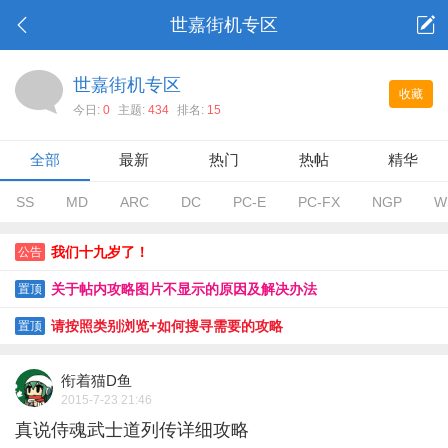
世嘉街机专区
世嘉街机专区
收藏
今日:
0
主题:
434
排名:
15
全部
最新
热门
热帖
精华
SS
MD
ARC
DC
PC-E
PC-FX
NGP
W
我们十九岁了！
公告
关于帖内攻略图片不显示的原因及解决办法
置顶
请按照类别浏览+如何搜寻需要的攻略
置顶
衔着猫D鱼
2015-7-23 21:46
真说侍魂武士道列传详细攻略