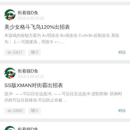
衔着猫D鱼
2016-3-26 22:16
美少女格斗飞鸟120%出招表
本游戏的按钮方面为 A=弱攻击 B=强攻击 C=A+B=反制攻击 系统
为： 1.↓↑可跳更高，而按Ｒ＝↓ ...
10617
0
#SS
衔着猫D鱼
2016-3-26 22:12
SS版XMAN对街霸出招表
急冲: →→可以往右边急冲, ←←可以往左边急冲 进阶防御: 防御时
仍然可以往前移动,可以防止你被 ...
10800
0
#SS
衔着猫D鱼