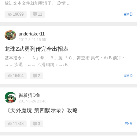
放进文本文件就能看清了。 剧情 ...
19699
11
#MD
undertaker11
2017-8-11 15:55
龙珠Z武勇列传完全出招表
基本指令﹕ 「Ａ」拳 「Ｂ」腿 「Ｃ」舞空術 集气：A+B 前冲：
→→ 疾退：←← △滑翔踢：→↓B ...
16404
2
#MD
衔着猫D鱼
2017-5-26 23:46
《天外魔境·第四默示录》攻略
11743
3
#SS