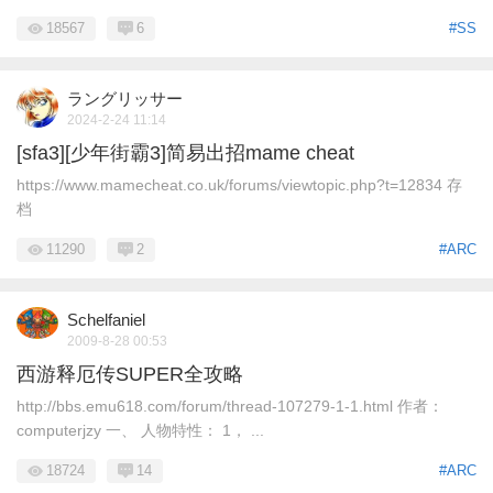
18567
6
#SS
ラングリッサー
2024-2-24 11:14
[sfa3][少年街霸3]简易出招mame cheat
https://www.mamecheat.co.uk/forums/viewtopic.php?t=12834 存
档
11290
2
#ARC
Schelfaniel
2009-8-28 00:53
西游释厄传SUPER全攻略
http://bbs.emu618.com/forum/thread-107279-1-1.html 作者：
computerjzy 一、 人物特性： 1， ...
18724
14
#ARC