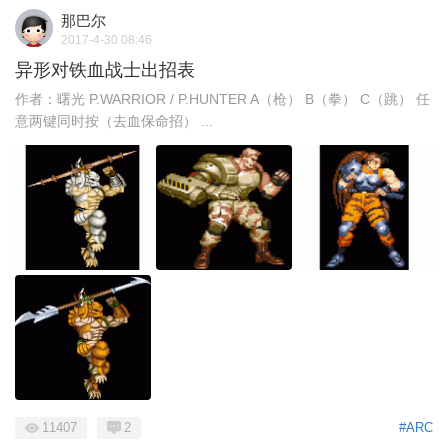
那巴尔
2017-4-30 08:46
异形对铁血战士出招表
作者：曙光 P.WARRIOR / P.HUNTER A（枪） B（拳） C（跳） 任
意两键同时按（去血保命招） ...
11407
2
#ARC