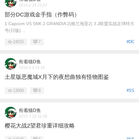
2016-2-24 23:27
部分DC游戏金手指（作弊码）
1.Capcom VS SNK 2.GRANDIA 2(格兰地亚2) 3.J联盟实战足球特大
号(日版) ...
24015
7
#DC
衔着猫D鱼
2016-2-4 21:16
土星版恶魔城X月下的夜想曲独有怪物图鉴
13066
8
#SS
衔着猫D鱼
2015-7-22 22:28
樱花大战2望君珍重详细攻略