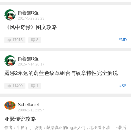
衔着猫D鱼
2017-5-29 23:23
《风中奇缘》图文攻略
17915
8
#MD
衔着猫D鱼
2015-7-14 20:17
露娜2永远的蔚蓝色纹章组合与纹章特性完全解说
11400
1
#SS
Schelfaniel
2009-2-11 23:57
亚瑟传说攻略
作者：彳艮彳亍 说明：献给真正的rpg狂人们，地图看不清，下载后