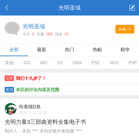
光明圣域
光明圣域
收藏
+2
今日:
0
主题:
269
排名:
10
全部
最新
热门
热帖
精华
其他
GG
MD
SS
GBA
PS2
NDS
PSP
我们十九岁了！
公告
本区的讨论内容及范围
置顶
衔着猫D鱼
2016-1-31 22:36
光明力量3三部曲资料全集电子书
制作人：未知 **** 本内容被作者隐藏 ****