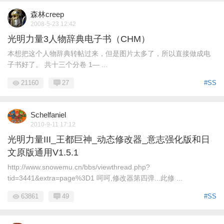
森林creep
2008-5-23 12:42
光明力量3人物辞典电子书（CHM）
本想把这个人物辞典转帖过来，但是图片太多了，所以直接做成电
子书好了。 共十三个分卷 1— ...
21160
27
#SS
Schelfaniel
2010-9-11 17:12
光明力量III_王都巨神_动态修改器_意志强化版和日
文原版通用V1.5.1
http://www.snowemu.cn/bbs/viewthread.php?
tid=3441&extra=page%3D1 呵呵,修改器第四弹...此修 ...
63861
49
#SS