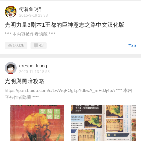
衔着鱼D猫
2015-9-19 23:38
光明力量3剧本1王都的巨神意志之路中文汉化版
**** 本内容被作者隐藏 ****
50026
43
#SS
crespo_leung
2020-11-13 18:53
光明與黑暗攻略
https://pan.baidu.com/s/1wWqFOgLpYdkwA_mFdJj4pA **** 本内
容被作者隐藏 ****