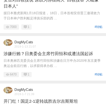
日本人”
据日本雅虎新闻1月18日报道， 18日，日本首相安倍晋三邀请效力
于日本神户胜利船足球俱乐部的西 ...
7000
1
#转帖
DogMyCats
2019-1-13 21:07
涉嫌行贿？日奥委会主席竹田恒和或遭法国起诉
日本奥林匹克委员会主席竹田恒和涉嫌在日方申办2020年东京夏季
奥运会前后行贿，以求获得承办权 ...
6470
1
#转帖
DogMyCats
2019-1-7 21:39
开门红！国足2-1逆转战胜吉尔吉斯斯坦