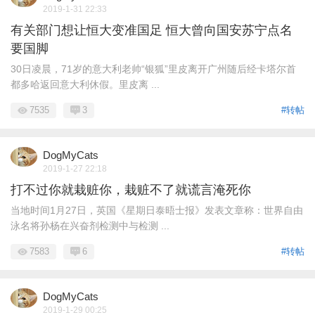
2019-1-31 22:33
有关部门想让恒大变准国足 恒大曾向国安苏宁点名
要国脚
30日凌晨，71岁的意大利老帅“银狐”里皮离开广州随后经卡塔尔首
都多哈返回意大利休假。里皮离 ...
7535
3
#转帖
DogMyCats
2019-1-27 22:18
打不过你就栽赃你，栽赃不了就谎言淹死你
当地时间1月27日，英国《星期日泰晤士报》发表文章称：世界自由
泳名将孙杨在兴奋剂检测中与检测 ...
7583
6
#转帖
DogMyCats
2019-1-29 00:25