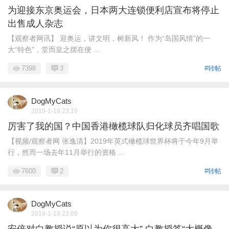
为迎接东京奥运会，日本两大连锁便利店宣布将停止
出售成人杂志
【观察者网讯】 迎奥运，讲文明，树新风！ 作为“岛国风情”的一
大“特色”，堂而皇之摆在便 ...
7398
3
#转帖
DogMyCats
2019-1-19 23:16
厉害了我的国？中国香港橄榄球队归化球员齐唱国歌
【视频/观察者网 张逸清】2019年英式橄榄球世界杯将于今年9月举
行，然而一场去年11月举行的资格 ...
7600
2
#转帖
DogMyCats
2019-1-19 23:09
安倍对白教授说“原以为你很高大” 白教授答“大概像