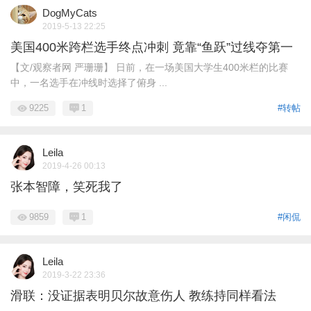
DogMyCats
2019-5-13 22:25
美国400米跨栏选手终点冲刺 竟靠“鱼跃”过线夺第一
【文/观察者网 严珊珊】 日前，在一场美国大学生400米栏的比赛
中，一名选手在冲线时选择了俯身 ...
9225
1
#转帖
Leila
2019-4-26 00:13
张本智障，笑死我了
9859
1
#闲侃
Leila
2019-3-22 23:36
滑联：没证据表明贝尔故意伤人 教练持同样看法