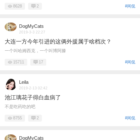
8628
2
#闲侃
DogMyCats
2019-3-3 22:27
大连一方今年引进的这俩外援属于啥档次？
一个叫哈姆西克，一个叫博阿滕
15711
17
#闲侃
Leila
2019-2-13 02:42
池江璃花子得白血病了
不是吃药吃的吧
8755
2
#闲侃
DogMyCats