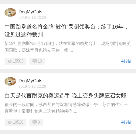
DogMyCats
2019-5-18 23:24
中国跆拳道名将金牌“被偷”哭倒领奖台：练了16年，
没见过这种裁判
新华社曼彻斯特5月17日电，站在亚军的领奖台上，现场刚刚奏响英
国国歌，郑姝音再也站立不住，瘫 ...
15503
10
#转帖
DogMyCats
2019-5-13 22:29
白天是代言耐克的奥运选手,晚上变身头牌应召女郎
很长的一段时间，苏西都在与双相情感障碍做斗争。苏西的生活一
直看似非常顺利她患上这种精神疾病 ...
10526
0
#转帖