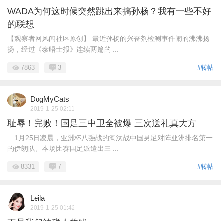
WADA为何这时候突然跳出来搞孙杨？我有一些不好
的联想
【观察者网风闻社区原创】 最近孙杨的兴奋剂检测事件闹的沸沸扬
扬，经过《泰晤士报》连续两篇的 ...
7863
3
#转帖
DogMyCats
2019-1-25 02:11
耻辱！完败！国足三中卫全被爆 三次送礼真大方
1月25日凌晨，亚洲杯八强战的淘汰战中国男足对阵亚洲排名第一
的伊朗队。本场比赛国足派遣出三 ...
8331
7
#转帖
Leila
2019-1-25 01:42