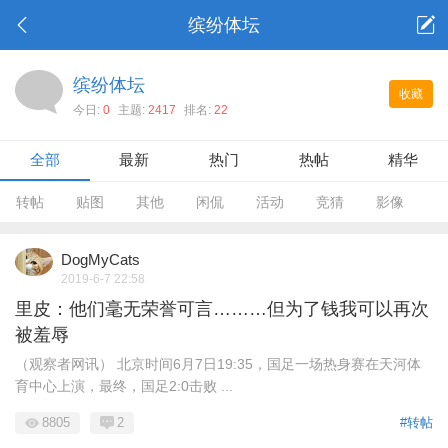
缤纷体坛
缤纷体坛
收藏
今日:
0
主题:
2417
排名:
22
全部
最新
热门
热帖
精华
转帖
贴图
其他
闲侃
活动
竞猜
影像
DogMyCats
2019-6-7 22:58
里皮：他们毫无荣誉可言………但为了钱我可以再次
被羞辱
（观察者网讯） 北京时间6月7日19:35，国足一场热身赛在天河体
育中心上演，最终，国足2:0击败 ...
8805
2
#转帖