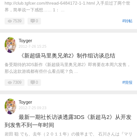
http://club.tgfcer.com/thread-6484172-1-1.html 入手后过了两个世
界，简单说一下感想…… 1： ...
7539
0
#转帖
Toyger
2012-7-26 15:25
《新超级马里奥兄弟2》制作组访谈总结
备受期待的3DS新作《新超级马里奥兄弟2》即将要在本周六发售，
那么这款游戏都有些什么看点呢？负 ...
7309
0
#情报
Toyger
2012-7-25 09:23
最新一期社长访谈透露3DS《新超马2》从开发
到发售不到一年时间
岩田 聪 でも、去年（２０１１年）の後半まで、 石川さんは『マリ