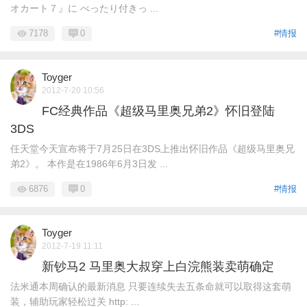
オカート７』に べったり付きっ ...
7178
0
#情报
Toyger
2012-7-20 10:56
FC经典作品《超级马里奥兄弟2》怀旧登陆
3DS
任天堂今天宣布将于7月25日在3DS上推出怀旧作品《超级马里奥兄
弟2》。 本作是在1986年6月3日发 ...
6876
0
#情报
Toyger
2012-7-19 11:11
新钞马2 马里奥大叔穿上白浣熊装卖萌确定
法米通本周确认的最新消息 只要连续失去五条命就可以取得这套萌
装，辅助玩家轻松过关 http: ...