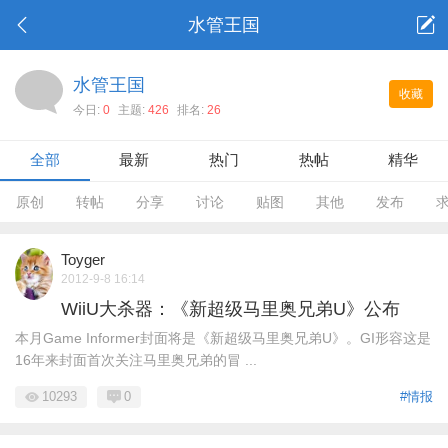
水管王国
水管王国
收藏
今日:
0
主题:
426
排名:
26
全部
最新
热门
热帖
精华
原创
转帖
分享
讨论
贴图
其他
发布
Toyger
2012-9-8 16:14
WiiU大杀器：《新超级马里奥兄弟U》公布
本月Game Informer封面将是《新超级马里奥兄弟U》。GI形容这是
16年来封面首次关注马里奥兄弟的冒 ...
10293
0
#情报