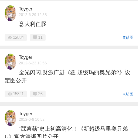
Toyger
2012-6-29 12:38
意大利任豚
12884
11
#贴图
Toyger
2012-6-23 13:56
金光闪闪,财源广进《鑫 超级玛丽奥兄弟2》设
定图公开
15821
26
#贴图
Toyger
2012-6-8 10:52
“踩蘑菇”史上初高清化！《新超级马里奥兄弟
U》官方清晰图片公开