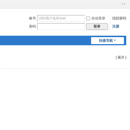
切
换
账号
自动登录
找回密码
到
窄
密码
注册
登录
版
快捷导航
[ 展开 ]