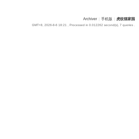
Archiver
|
手机版
|
虎纹猫家园
GMT+8, 2026-8-6 18:21
, Processed in 0.012262 second(s), 7 queries .