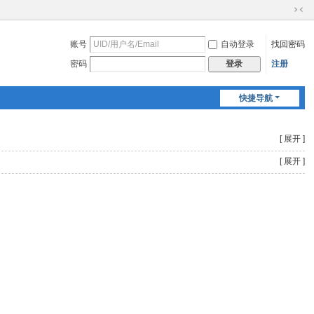
切
换
账号
自动登录
找回密码
到
窄
密码
注册
登录
版
快捷导航
[ 展开 ]
[ 展开 ]