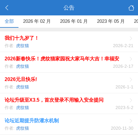
公告
全部
2026 年 02 月
2026 年 01 月
2023 年 05 月
2
我们十九岁了！
作者:
虎纹猫
2026-2-21
2026新春快乐！虎纹猫家园祝大家马年大吉！幸福安
康！！
作者:
虎纹猫
2026-2-17
2026元旦快乐!
作者:
虎纹猫
2026-1-1
论坛升级至X3.5，首次登录不用输入安全提问
作者:
虎纹猫
2023-5-2
论坛近期提升防灌水机制
作者:
虎纹猫
2020-11-30