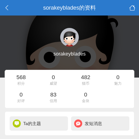
sorakeyblades的资料
sorakeyblades
568
0
482
0
积分
威望
猫币
魅力
0
83
0
好评
信用
金块
Ta的主题
发短消息