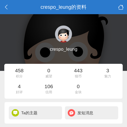
crespo_leung的资料
crespo_leung
458
0
443
3
积分
威望
猫币
魅力
4
106
0
好评
信用
金块
Ta的主题
发短消息