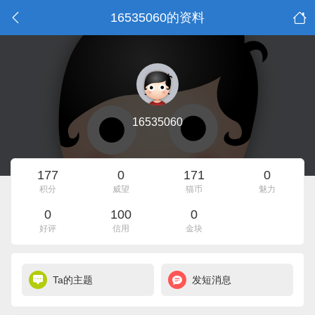
16535060的资料
16535060
177
0
171
0
积分
威望
猫币
魅力
0
100
0
好评
信用
金块
Ta的主题
发短消息